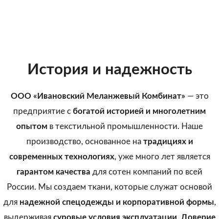
Наша ткань-бестселлер сочетает природную мягкост
полиэстера.
Состав и параметры:
Виды отделки:
65% ПЭ 35% ХБ, 240 г/м².
ВО, МВО, К-50, К-80, Щ-20
История и надежность
Особенности:
ООО «Ивановский Меланжевый Комбинат»
— это
кольцевой способ прядения
предприятие с
богатой историей и многолетним
Преимущества:
Стои
опытом
в текстильной промышленности. Наше
от 
отличные крепостные характеристики
производство, основанное на
традициях и
разрывные основа >1600H, уток >1000H
*цена
современных технологиях
, уже много лет является
гарантом качества
для сотен компаний по всей
Контакты:
России. Мы создаем ткани, которые служат основой
chevgan_re@ivmelang.com
,
для
надежной спецодежды и корпоративной формы
,
+7 (996) 918-75-46
е
выдерживая
суровые условия эксплуатации
.
Доверие