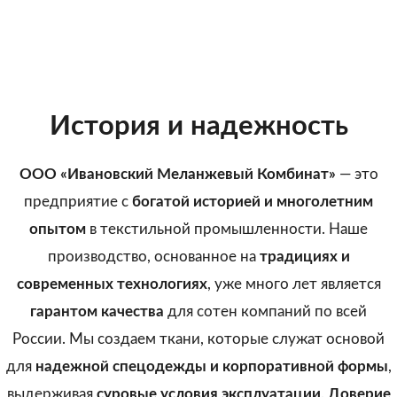
Наша ткань-бестселлер сочетает природную мягкост
полиэстера.
Состав и параметры:
Виды отделки:
65% ПЭ 35% ХБ, 240 г/м².
ВО, МВО, К-50, К-80, Щ-20
История и надежность
Особенности:
ООО «Ивановский Меланжевый Комбинат»
— это
кольцевой способ прядения
предприятие с
богатой историей и многолетним
Преимущества:
Стои
опытом
в текстильной промышленности. Наше
от 
отличные крепостные характеристики
производство, основанное на
традициях и
разрывные основа >1600H, уток >1000H
*цена
современных технологиях
, уже много лет является
гарантом качества
для сотен компаний по всей
Контакты:
России. Мы создаем ткани, которые служат основой
chevgan_re@ivmelang.com
,
для
надежной спецодежды и корпоративной формы
,
+7 (996) 918-75-46
е
выдерживая
суровые условия эксплуатации
.
Доверие